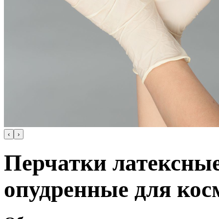
‹
›
Перчатки латексны
опудренные для кос