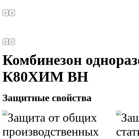
‹
›
‹
›
Комбинезон однор
К80ХИМ ВН
Защитные свойства