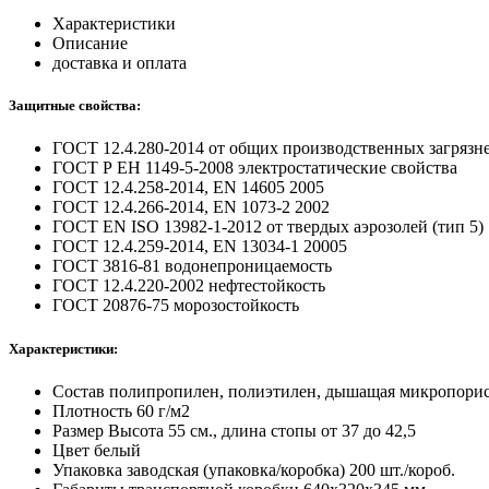
Характеристики
Описание
доставка и оплата
Защитные свойства:
ГОСТ 12.4.280-2014
от общих производственных загрязн
ГОСТ Р ЕН 1149-5-2008
электростатические свойства
ГОСТ 12.4.258-2014, EN 14605
2005
ГОСТ 12.4.266-2014, EN 1073-2
2002
ГОСТ EN ISO 13982-1-2012
от твердых аэрозолей (тип 5)
ГОСТ 12.4.259-2014, EN 13034-1
20005
ГОСТ 3816-81
водонепроницаемость
ГОСТ 12.4.220-2002
нефтестойкость
ГОСТ 20876-75
морозостойкость
Характеристики:
Состав
полипропилен, полиэтилен, дышащая микропорис
Плотность
60 г/м2
Размер
Высота 55 см., длина стопы от 37 до 42,5
Цвет
белый
Упаковка заводская (упаковка/коробка)
200 шт./короб.