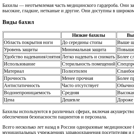
Бахилы — неотъемлемая часть медицинского гардероба. Они за
высокие, гладкие, нетканые и другие. Они доступны в широком
Виды бахил
Низкие бахилы
Вы
Область покрытия ноги
До середины стопы
Выше щ
Уровень защиты
Минимальная защита
Повыше
Удобство надевания/снятия
Легко надевать и снимать
Более с
Использование
Стерильность помещений
Спецпр
Материал
Полиэтилен
Спанбо
Прочность
Менее прочная
Более п
Антистатичность
Часто отсутствует
Обычно 
Водонепроницаемость
Средняя
Высока
Цена
Дешевле
Дороже
Бахилы используются в различных сферах, включая акушерств
обеспечения безопасности пациентов и персонала.
Всего несколько лет назад в России одноразовые медицинские
муниципальных учреждениях здравоохранения посетителям и п