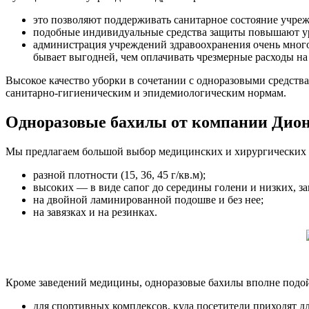
это позволяют поддерживать санитарное состояние учре
подобные индивидуальные средства защиты повышают уров
администрация учреждений здравоохранения очень много
бывает выгодней, чем оплачивать чрезмерные расходы н
Высокое качество уборки в сочетании с одноразовыми средст
санитарно-гигиеническим и эпидемиологическим нормам.
Одноразовые бахилы от компании Дио
Мы предлагаем большой выбор медицинских и хирургических 
разной плотности (15, 36, 45 г/кв.м);
высоких — в виде сапог до середины голени и низких, з
на двойной ламинированной подошве и без нее;
на завязках и на резинках.
Кроме заведений медицины, одноразовые бахилы вполне подо
для спортивных комплексов, куда посетители приходят дл