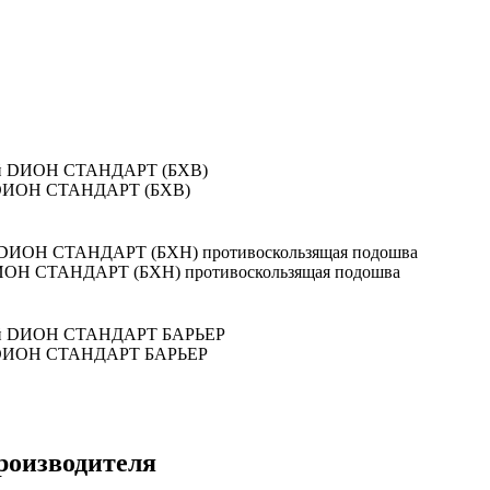
й DИОН СТАНДАРТ (БХВ)
DИОН СТАНДАРТ (БХН) противоскользящая подошва
ой DИОН СТАНДАРТ БАРЬЕР
роизводителя