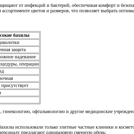
щищают от инфекций и бактерий, обеспечивая комфорт и безопа
 ассортименте цветов и размеров, что позволяет выбрать оптим
сокие бахилы
иколотки
нная защита
ложное надевание
оцедуры, операции
нд
рочная
присутствует
я
о, гинекологию, офтальмологию и другие медицинские учрежде
 бахилы использовали только элитные частные клиники и космет
ерсоналу предлагают одноразовую сменную обувь: